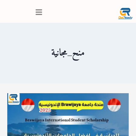
منح_مجانية