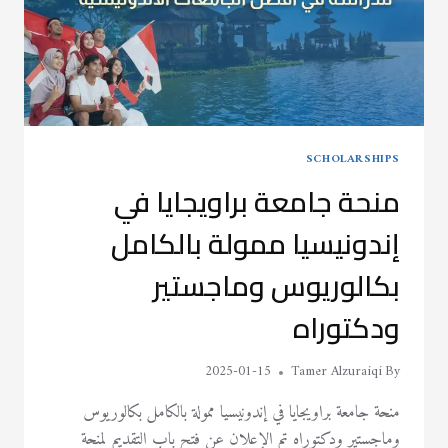
SCHOLARSHIPS
منحة جامعة براويجايا في
إندونيسيا ممولة بالكامل
بكالوريوس وماجستير
ودكتوراه
2025-01-15
Tamer Alzuraiqi
By
منحة جامعة براويجايا في إندونيسيا ممولة بالكامل بكالوريوس
وماجستير ودكتوراه تم الإعلان عن فتح باب التقديم لمنحة