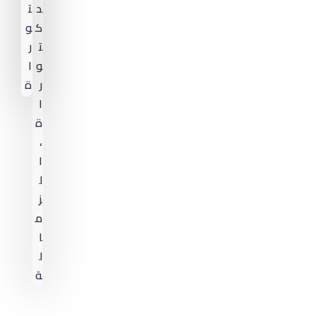
د
ت
ك
و
ت
ر
و
ا
ر
ة
ا
ة
،
ا
ل
ز
م
ا
ل
ة